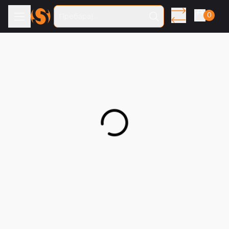
0
Пребарај...